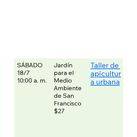
Par
de 6
año
Pue
uni
adu
pag
GR
Taller de 
SÁBADO
Jardín 
¡Ven
18/7
para el 
apicultur
apr
los 
10:00 a. m.
Medio 
a urbana
fun
Ambiente 
os d
de San 
apic
Francisco
El c
$27
está
dis
par