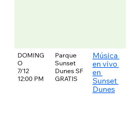
obs
de c
una
nue
ave
rap
Música 
DOMING
Parque 
Com
O
Sunset 
en vivo 
part
cicl
7/12
Dunes SF
en 
"Do
12:00 PM
GRATIS
Sunset 
en l
Dunes
Play
Mús
viv
seg
dom
de 1
hora