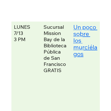
Gre
Hig
en 
Un poco 
LUNES
Sucursal 
Los
7/13
Mission 
sobre 
par
es 
3 PM
Bay de la 
los 
apr
Biblioteca 
murciéla
 sob
Pública 
gos
esp
de San 
loca
Francisco
ten
GRATIS
opo
d de
con
mur
s 
aut
vivo