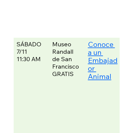
todo
en e
tem
de 
Fra
Conoce 
SÁBADO
Museo 
Los
7/11
Randall 
a un 
visi
pod
11:30 AM
de San 
Embajad
tene
Francisco
or 
opo
GRATIS
Animal
d de
"car
cara
tará
desl
jun
ser
incl