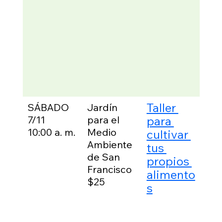
de 
obs
n c
la 
de 
Sho
Driv
Bro
Taller 
SÁBADO
Jardín 
En 
7/11
para el 
para 
int
talle
10:00 a. m.
Medio 
cultivar 
apr
Ambiente 
tus 
cóm
de San 
propios 
cult
Francisco
alimento
pro
$25
s
pla
com
 du