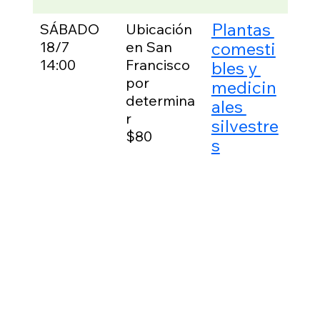
Plantas 
SÁBADO
Ubicación 
Aco
18/7
en San 
comesti
a la
her
14:00
Francisco 
bles y 
Erin
por 
medicin
McK
determina
ales 
en 
r
silvestre
pas
$80
s
des
las 
com
 y 
med
 que
esc
plen
en 
Fra