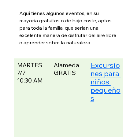
Aquí tienes algunos eventos, en su 
mayoría gratuitos o de bajo coste, aptos 
para toda la familia, que serían una 
excelente manera de disfrutar del aire libre 
o aprender sobre la naturaleza.
Excursio
MARTES
Alameda
¡De
7/7
GRATIS
nes para 
qui
en e
10:30 AM
niños 
mar
pequeño
pan
s
hum
de l
Nos
en l
pla