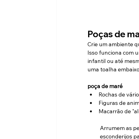
Poças de ma
Crie um ambiente q
Isso funciona com u
infantil ou até me
uma toalha embaixo
poça de maré
Rochas de vári
Figuras de anim
Macarrão de "al
Arrumem as ped
esconderijos p