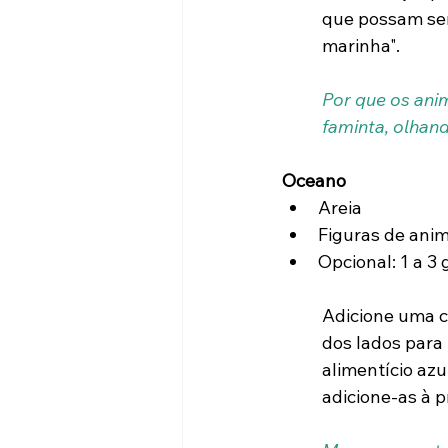
que possam ser
marinha".
Por que os ani
faminta, olhan
Oceano
Areia
Figuras de anim
Opcional: 1 a 3 
Adicione uma c
dos lados para
alimentício azu
adicione-as à p