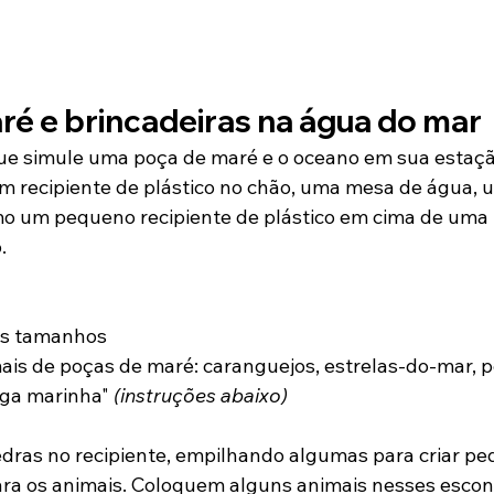
ré e brincadeiras na água do mar
ue simule uma poça de maré e o oceano em sua estação
m recipiente de plástico no chão, uma mesa de água, u
smo um pequeno recipiente de plástico em cima de uma
.
os tamanhos
ais de poças de maré: caranguejos, estrelas-do-mar, pe
ga marinha" 
(instruções abaixo)
ras no recipiente, empilhando algumas para criar pe
ara os animais. Coloquem alguns animais nesses escond