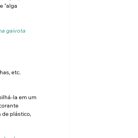
 "alga 
ma gaivota 
has, etc.
pilhá-la em um 
corante 
de plástico, 