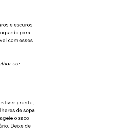
ros e escuros 
inquedo para 
ível com esses 
lhor cor 
tiver pronto, 
lheres de sopa 
ageie o saco 
rio. Deixe de 