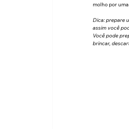
molho por uma 
Dica: prepare 
assim você pode
Você pode prepa
brincar, desca