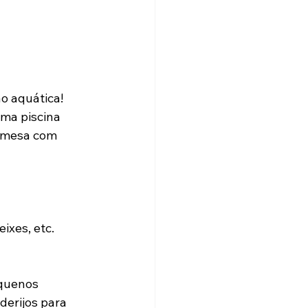
 aquática! 
ma piscina 
 mesa com 
ixes, etc.
quenos 
erijos para 