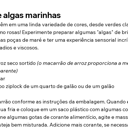
 algas marinhas
êm em uma linda variedade de cores, desde verdes cla
mo rosas! Experimente preparar algumas "algas" de br
nas poças de maré e ter uma experiência sensorial incr
dios e viscosos.
oz seco sortido 
(o macarrão de arroz proporciona a me
parente)
tar
ipo ziplock de um quarto de galão ou de um galão
rrão conforme as instruções da embalagem. Quando es
a fria e coloque em um saco plástico com algumas co
ne algumas gotas de corante alimentício, agite e mass
steja bem misturada. Adicione mais corante, se necessá