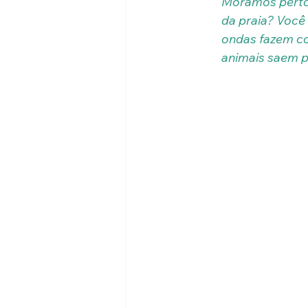
Moramos perto 
da praia? Você
ondas fazem co
animais saem p