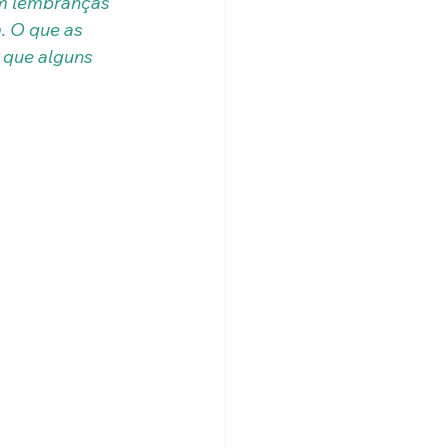
êm lembranças 
. O que as 
 que alguns 