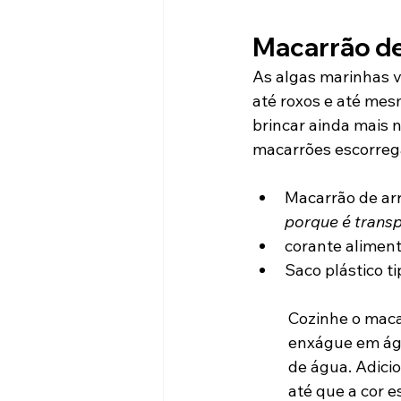
Macarrão de
As algas marinhas v
até roxos e até mes
brincar ainda mais 
macarrões escorrega
Macarrão de arr
porque é trans
corante alimen
Saco plástico t
Cozinhe o maca
enxágue em águ
de água. Adicio
até que a cor e